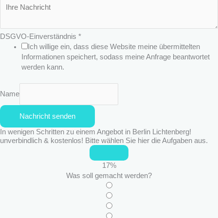
n
s
c
h
DSGVO-Einverständnis
*
r
Ich willige ein, dass diese Website meine übermittelten
i
Informationen speichert, sodass meine Anfrage beantwortet
f
werden kann.
t
D
S
Name
G
V
Nachricht senden
O
In wenigen Schritten zu einem Angebot in Berlin Lichtenberg!
-
unverbindlich & kostenlos! Bitte wählen Sie hier die Aufgaben aus.
E
i
n
17
%
v
Was soll gemacht werden?
e
r
s
t