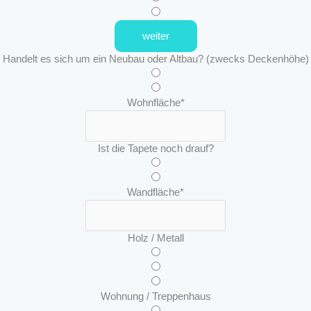
ä
n
weiter
d
n
Handelt es sich um ein Neubau oder Altbau? (zwecks Deckenhöhe)
i
s
d
Wohnfläche
*
e
s
Ist die Tapete noch drauf?
Wandfläche
*
Holz / Metall
Wohnung / Treppenhaus