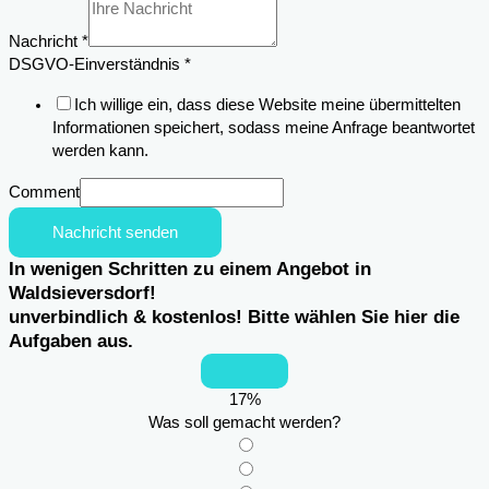
Nachricht
*
Name
DSGVO-Einverständnis
*
Anschrift
Ich willige ein, dass diese Website meine übermittelten
Einsatzortes
Informationen speichert, sodass meine Anfrage beantwortet
werden kann.
Comment
Nachricht senden
In wenigen Schritten zu einem Angebot in
Waldsieversdorf!
unverbindlich & kostenlos! Bitte wählen Sie hier die
Aufgaben aus.
17
%
Was soll gemacht werden?