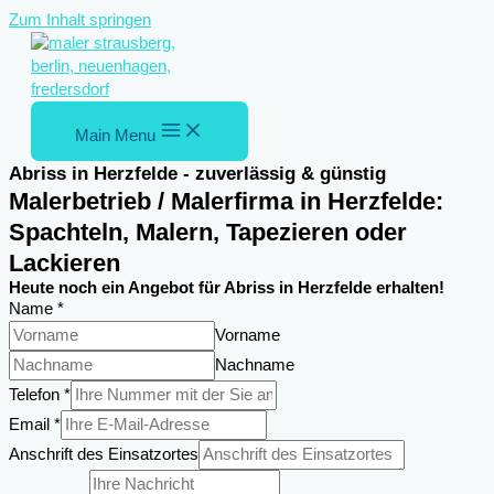
Zum Inhalt springen
Main Menu
Abriss in Herzfelde - zuverlässig & günstig
Malerbetrieb / Malerfirma in Herzfelde:
Spachteln, Malern, Tapezieren oder
Lackieren
Heute noch ein Angebot für Abriss in Herzfelde erhalten!
Name
*
Vorname
Nachname
Telefon
Telefon
*
Anschrift
Email
*
Name
Anschrift des Einsatzortes