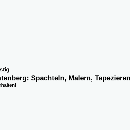
stig
chtenberg: Spachteln, Malern, Tapeziere
rhalten!