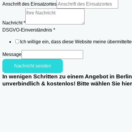
Anschrift des Einsatzortes
Nachricht
*
Einsatzortes
DSGVO-Einverständnis
*
Nachricht
Ich willige ein, dass diese Website meine übermittel
DSGVO-
Einverständnis
Message
Nachricht senden
In wenigen Schritten zu einem Angebot in Berli
unverbindlich & kostenlos! Bitte wählen Sie hie