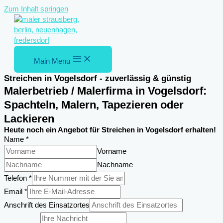
Zum Inhalt springen
Main Menu
Streichen in Vogelsdorf - zuverlässig & günstig
Malerbetrieb / Malerfirma in Vogelsdorf:
Spachteln, Malern, Tapezieren oder
Lackieren
Heute noch ein Angebot für Streichen in Vogelsdorf erhalten!
Name
*
Vorname
Nachname
Telefon
*
Name
Email
*
Email
Anschrift des Einsatzortes
Einsatzortes