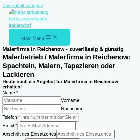
Zum Inhalt springen
Main Menu
Malerfirma in Reichenow - zuverlässig & günstig
Malerbetrieb / Malerfirma in Reichenow:
Spachteln, Malern, Tapezieren oder
Lackieren
Heute noch ein Angebot für Malerfirma in Reichenow
erhalten!
Name
*
Vorname
Nachname
Telefon
*
Email
*
Telefon
Anschrift des Einsatzortes
Nachricht